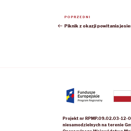
Nawigacja
Poprzedni
POPRZEDNI
wpisu
wpis
Piknik z okazji powitania jesie
Projekt nr RPMP.09.02.03-12-04
niesamodzielnych na terenie Gm