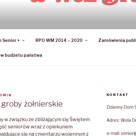
OM SENIOR + W WOLI
Drwińskiej
 Senior +
RPO WM 2014 – 2020
Zamówienia publ
ów budżetu państwa
KONTAKT
DMIN
 groby żołnierskie
Dzienny Dom S
ny w związku ze zbliżającym się Świętem
Adres: Wola Dr
zęść seniorów wraz z opiekunem
e-mail: senior@
znajdujące się na cmentarzu wojennym z