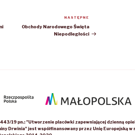
NASTĘPNE
Następny
wpis
ni
Obchody Narodowego Święta
Niepodległości
43/19 pn.: "Utworzenie placówki zapewniającej dzienną opiek
iny Drwinia" jest współfinansowany przez Unię Europejską 