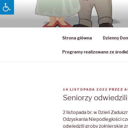
Przejdź
do
DZIENNY D
treści
Dzienny Dom Senior + w Woli 
Strona główna
Dzienny Dom
Programy realizowane ze środk
OPUBLIKOWANE
14 LISTOPADA 2022
PRZEZ
A
W
Seniorzy odwiedzili
2 listopada br. w Dzień Zadusz
Odzyskania Niepodległości c
odwiedzili groby żołnierskie 