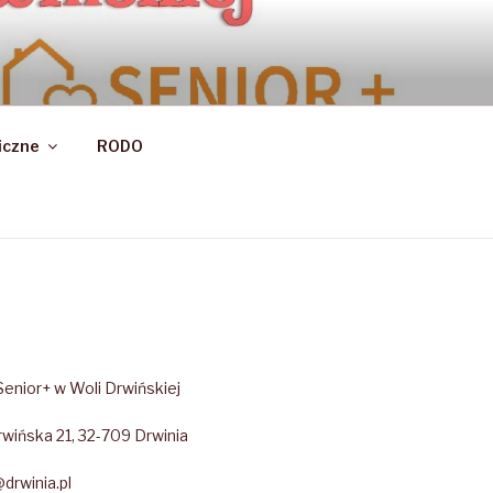
 DRWIŃSKIEJ
iczne
RODO
enior+ w Woli Drwińskiej
wińska 21, 32-709 Drwinia
drwinia.pl